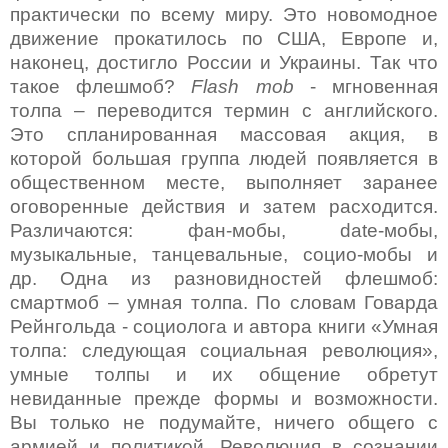
практически по всему миру. Это новомодное
движение прокатилось по США, Европе и,
наконец, достигло России и Украины. Так что
такое флешмоб?
Flash
mob
- мгновенная
толпа – переводится термин с английского.
Это спланированная массовая акция, в
которой большая группа людей появляется в
общественном месте, выполняет заранее
оговоренные действия и затем расходится.
Различаются: фан-мобы,
date
-мобы,
музыкальные, танцевальные, социо-мобы и
др. Одна из разновидностей флешмоб:
смартмоб – умная толпа. По словам Говарда
Рейнгольда - социолога и автора книги «Умная
толпа: следующая социальная революция»,
умные толпы и их общение обретут
невиданные прежде формы и возможности.
Вы только не подумайте, ничего общего с
армией и политикой. Революция в сознании