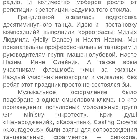
радио, и количество моберов росло от
репетиции к репетиции. Задумка того стоила.
Грандиозной оказалась подготовка
десятиминутного танца. Идею и постановку
композиций
й
выполнили хореографы Милых
Людмила (
Holly
Dance
)
и Настя Назим.
Мы
признательны профессиональным танцорам
и
руководителям групп
: Маше
Голубевой
, Насте
Назим, Инне
Олейник
. А также всем
участникам флешмоба «Мы за жизнь!»
Каждый участник неповторим и уникален, без
ребят
этот праздник просто не состоялся бы.
Музыкальное оформление было
подобрано в одном смысловом ключе.
Т
о что
произведения популярных молодежных групп
GP
Ministry
«Протест», Крик душі
«Ненароджений», «Карантин», Casting Crowns
«
C
ourageous»
были взяты для сопровождения
танцевальных фрагментов – хип-хопа,