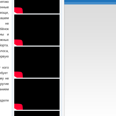
нятию
енные
мощи,
нашем
й не
ебёнок
ины и
жных
орта.
олоса,
ервую
у кого
ебует
ому не
ругие
анием
зделе