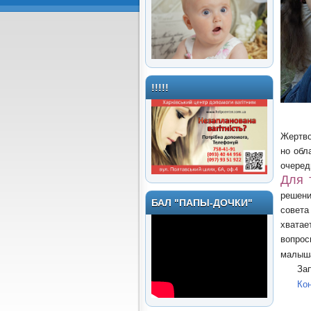
!!!!!
Жертво
но обл
очеред
Для 
решени
БАЛ "ПАПЫ-ДОЧКИ"
совета
хватае
вопрос
малыша
За
Ко