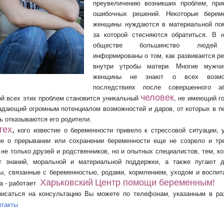
преувеличению возникших проблем, при
ошибочных решений. Некоторые берем
женщины нуждаются в мате
риальной по
за которой стесняются обратиться. В 
обществе большинство люде
информированы о том, как развивается р
внутри утробы матери. Многие мужч
женщины не знают о всех возмо
последствиях после совершенного аб
человек
й всех этих проблем становится
уникальный
, не имеющий г
адающий огромным потенциалом возможностей и даров, от которых в п
ь отказываются его родители.
тех
,
к
ого известие о беременности привело к стрессовой ситуации, 
е о прерывании или сохранении беременности еще не созрело и тр
 не только друзей и родственников, но и опытных специалистов, тем, к
т знаний, моральной и материальной поддержки, а также пугают д
ы, связанные с беременностью, родами, кормлением, уходом и воспит
Харьковский
Центр помощи беременным!
 - работает
писаться на консультацию Вы можете по телефонам, указанным в ра
нтакты